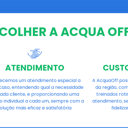
SCOLHER A ACQUA OFF
ATENDIMENTO
CUSTO
ecemos um atendimento especial a
A AcquaOff poss
caso, entendendo qual a necessidade
da região, com
cada cliente, e proporcionando uma
treinados rot
o individual a cada um, sempre com a
atendimento, 
olução mais eficaz e satisfatória.
fideliz